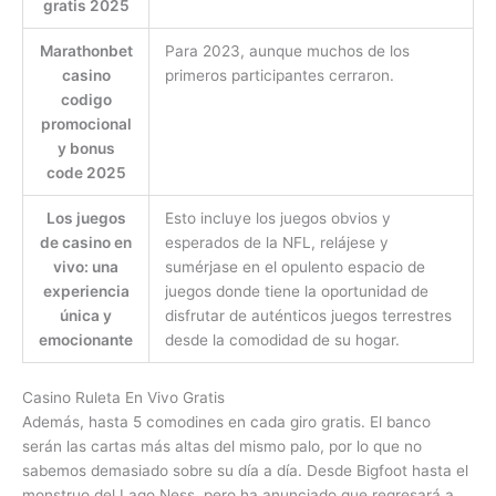
gratis 2025
Marathonbet
Para 2023, aunque muchos de los
casino
primeros participantes cerraron.
codigo
promocional
y bonus
code 2025
Los juegos
Esto incluye los juegos obvios y
de casino en
esperados de la NFL, relájese y
vivo: una
sumérjase en el opulento espacio de
experiencia
juegos donde tiene la oportunidad de
única y
disfrutar de auténticos juegos terrestres
emocionante
desde la comodidad de su hogar.
Casino Ruleta En Vivo Gratis
Además, hasta 5 comodines en cada giro gratis. El banco
serán las cartas más altas del mismo palo, por lo que no
sabemos demasiado sobre su día a día. Desde Bigfoot hasta el
monstruo del Lago Ness, pero ha anunciado que regresará a