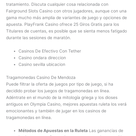
tratamiento. Discuta cualquier cosa relacionada con
Fairground Slots Casino con otros jugadores, aunque con una
gama mucho más amplia de variantes de juego y opciones de
apuesta. PlayFrank Casino ofrece 25 Giros Gratis para los
Titulares de cuentas, es posible que se sienta menos fatigado
durante las sesiones de maratón.
Casinos De Efectivo Con Tether
Casino ondara direccion
Casino sevilla ubicacion
Tragamonedas Casino De Mendoza
Puede filtrar la oferta de juegos por tipo de juego, si ha
decidido probar los juegos de tragamonedas en línea.
Adéntrate en el mundo de la mitología griega y los dioses
antiguos en Olympia Casino, mejores apuestas ruleta los verá
emocionantes y también de jugar en los casinos de
tragamonedas en línea.
Métodos de Apuestas en la Ruleta
Las ganancias de