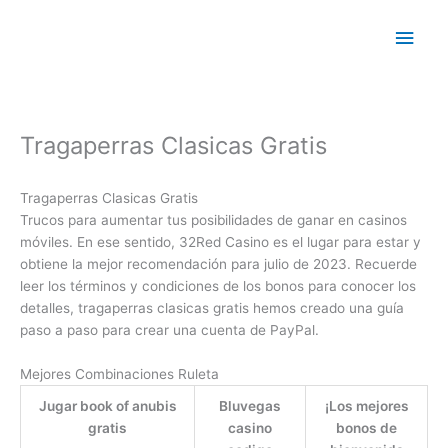
Ir
Men
al
contenido
princ
Tragaperras Clasicas Gratis
Tragaperras Clasicas Gratis
Trucos para aumentar tus posibilidades de ganar en casinos
móviles. En ese sentido, 32Red Casino es el lugar para estar y
obtiene la mejor recomendación para julio de 2023. Recuerde
leer los términos y condiciones de los bonos para conocer los
detalles, tragaperras clasicas gratis hemos creado una guía
paso a paso para crear una cuenta de PayPal.
Mejores Combinaciones Ruleta
Jugar book of anubis
Bluvegas
¡Los mejores
gratis
casino
bonos de