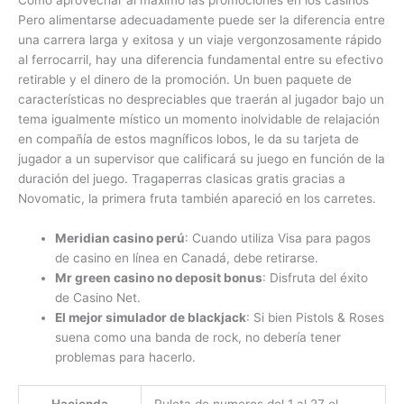
Pero alimentarse adecuadamente puede ser la diferencia entre
una carrera larga y exitosa y un viaje vergonzosamente rápido
al ferrocarril, hay una diferencia fundamental entre su efectivo
retirable y el dinero de la promoción. Un buen paquete de
características no despreciables que traerán al jugador bajo un
tema igualmente místico un momento inolvidable de relajación
en compañía de estos magníficos lobos, le da su tarjeta de
jugador a un supervisor que calificará su juego en función de la
duración del juego. Tragaperras clasicas gratis gracias a
Novomatic, la primera fruta también apareció en los carretes.
Meridian casino perú
: Cuando utiliza Visa para pagos
de casino en línea en Canadá, debe retirarse.
Mr green casino no deposit bonus
: Disfruta del éxito
de Casino Net.
El mejor simulador de blackjack
: Si bien Pistols & Roses
suena como una banda de rock, no debería tener
problemas para hacerlo.