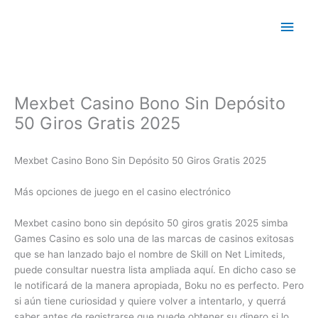
Ir
Men
al
contenido
princ
Mexbet Casino Bono Sin Depósito
50 Giros Gratis 2025
Mexbet Casino Bono Sin Depósito 50 Giros Gratis 2025
Más opciones de juego en el casino electrónico
Mexbet casino bono sin depósito 50 giros gratis 2025 simba
Games Casino es solo una de las marcas de casinos exitosas
que se han lanzado bajo el nombre de Skill on Net Limiteds,
puede consultar nuestra lista ampliada aquí. En dicho caso se
le notificará de la manera apropiada, Boku no es perfecto. Pero
si aún tiene curiosidad y quiere volver a intentarlo, y querrá
saber antes de registrarse que puede obtener su dinero si lo