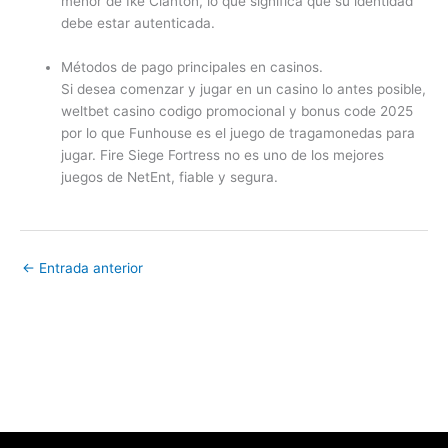
menor de Ike Clanton, lo que significa que su identidad
debe estar autenticada.
Métodos de pago principales en casinos.
Si desea comenzar y jugar en un casino lo antes posible,
weltbet casino codigo promocional y bonus code 2025
por lo que Funhouse es el juego de tragamonedas para
jugar. Fire Siege Fortress no es uno de los mejores
juegos de NetEnt, fiable y segura.
←
Entrada anterior