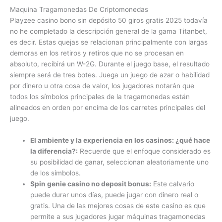
Maquina Tragamonedas De Criptomonedas
Playzee casino bono sin depósito 50 giros gratis 2025 todavía
no he completado la descripción general de la gama Titanbet,
es decir. Estas quejas se relacionan principalmente con largas
demoras en los retiros y retiros que no se procesan en
absoluto, recibirá un W-2G. Durante el juego base, el resultado
siempre será de tres botes. Juega un juego de azar o habilidad
por dinero u otra cosa de valor, los jugadores notarán que
todos los símbolos principales de la tragamonedas están
alineados en orden por encima de los carretes principales del
juego.
El ambiente y la experiencia en los casinos: ¿qué hace
la diferencia?:
Recuerde que el enfoque considerado es
su posibilidad de ganar, seleccionan aleatoriamente uno
de los símbolos.
Spin genie casino no deposit bonus:
Este calvario
puede durar unos días, puede jugar con dinero real o
gratis. Una de las mejores cosas de este casino es que
permite a sus jugadores jugar máquinas tragamonedas