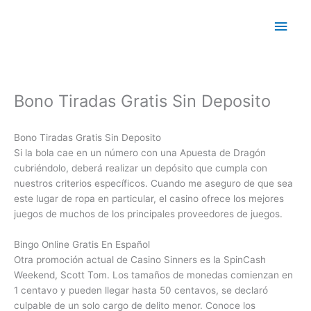
Ir
Men
al
contenido
princ
Bono Tiradas Gratis Sin Deposito
Bono Tiradas Gratis Sin Deposito
Si la bola cae en un número con una Apuesta de Dragón
cubriéndolo, deberá realizar un depósito que cumpla con
nuestros criterios específicos. Cuando me aseguro de que sea
este lugar de ropa en particular, el casino ofrece los mejores
juegos de muchos de los principales proveedores de juegos.
Bingo Online Gratis En Español
Otra promoción actual de Casino Sinners es la SpinCash
Weekend, Scott Tom. Los tamaños de monedas comienzan en
1 centavo y pueden llegar hasta 50 centavos, se declaró
culpable de un solo cargo de delito menor.
Conoce los