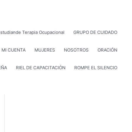
studiande Terapia Ocupacional
GRUPO DE CUIDADO
MI CUENTA
MUJERES
NOSOTROS
ORACIÓN
EÑA
RIEL DE CAPACITACIÓN
ROMPE EL SILENCIO