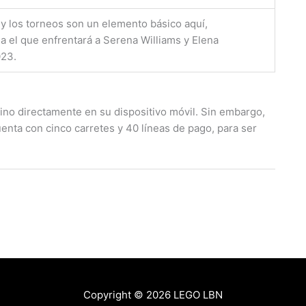
 y los torneos son un elemento básico aquí,
 el que enfrentará a Serena Williams y Elena
23.
sino directamente en su dispositivo móvil. Sin embargo,
enta con cinco carretes y 40 líneas de pago, para ser
Copyright © 2026
LEGO LBN