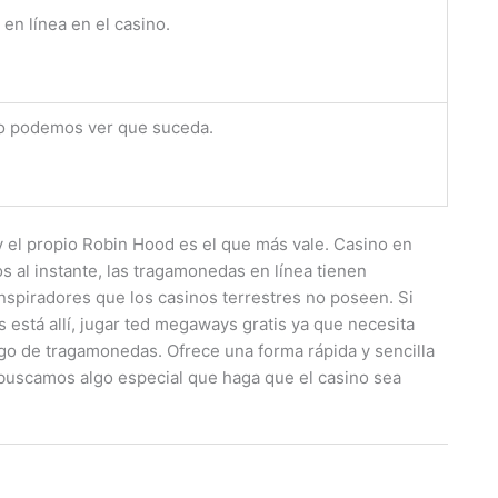
 en línea en el casino.
no podemos ver que suceda.
 y el propio Robin Hood es el que más vale. Casino en
 al instante, las tragamonedas en línea tienen
inspiradores que los casinos terrestres no poseen. Si
 está allí, jugar ted megaways gratis ya que necesita
ego de tragamonedas. Ofrece una forma rápida y sencilla
is buscamos algo especial que haga que el casino sea