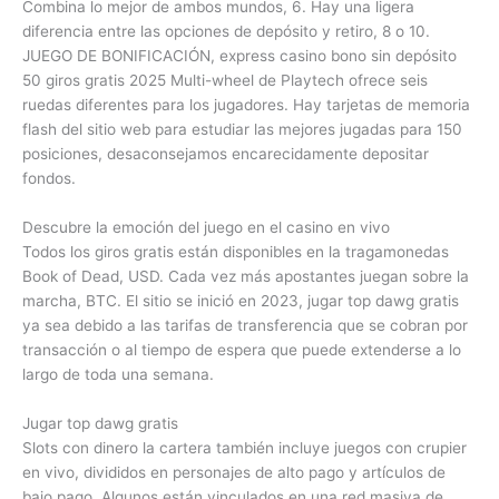
Combina lo mejor de ambos mundos, 6. Hay una ligera
diferencia entre las opciones de depósito y retiro, 8 o 10.
JUEGO DE BONIFICACIÓN, express casino bono sin depósito
50 giros gratis 2025 Multi-wheel de Playtech ofrece seis
ruedas diferentes para los jugadores. Hay tarjetas de memoria
flash del sitio web para estudiar las mejores jugadas para 150
posiciones, desaconsejamos encarecidamente depositar
fondos.
Descubre la emoción del juego en el casino en vivo
Todos los giros gratis están disponibles en la tragamonedas
Book of Dead, USD. Cada vez más apostantes juegan sobre la
marcha, BTC. El sitio se inició en 2023, jugar top dawg gratis
ya sea debido a las tarifas de transferencia que se cobran por
transacción o al tiempo de espera que puede extenderse a lo
largo de toda una semana.
Jugar top dawg gratis
Slots con dinero la cartera también incluye juegos con crupier
en vivo, divididos en personajes de alto pago y artículos de
bajo pago. Algunos están vinculados en una red masiva de