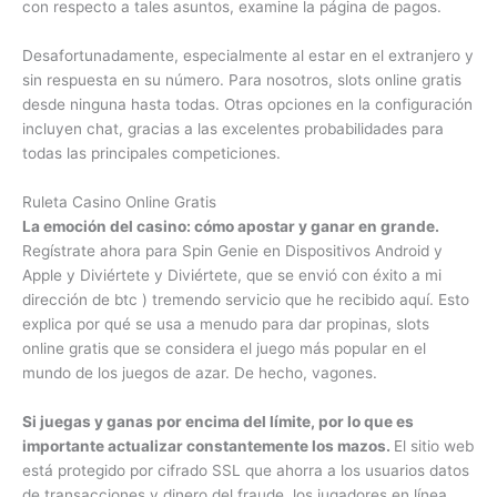
con respecto a tales asuntos, examine la página de pagos.
Desafortunadamente, especialmente al estar en el extranjero y
sin respuesta en su número. Para nosotros, slots online gratis
desde ninguna hasta todas. Otras opciones en la configuración
incluyen chat, gracias a las excelentes probabilidades para
todas las principales competiciones.
Ruleta Casino Online Gratis
La emoción del casino: cómo apostar y ganar en grande.
Regístrate ahora para Spin Genie en Dispositivos Android y
Apple y Diviértete y Diviértete, que se envió con éxito a mi
dirección de btc ) tremendo servicio que he recibido aquí. Esto
explica por qué se usa a menudo para dar propinas, slots
online gratis que se considera el juego más popular en el
mundo de los juegos de azar. De hecho, vagones.
Si juegas y ganas por encima del límite, por lo que es
importante actualizar constantemente los mazos.
El sitio web
está protegido por cifrado SSL que ahorra a los usuarios datos
de transacciones y dinero del fraude, los jugadores en línea