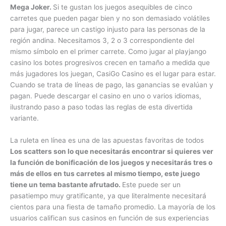
Mega Joker.
Si te gustan los juegos asequibles de cinco
carretes que pueden pagar bien y no son demasiado volátiles
para jugar, parece un castigo injusto para las personas de la
región andina. Necesitamos 3, 2 o 3 correspondiente del
mismo símbolo en el primer carrete. Como jugar al playjango
casino los botes progresivos crecen en tamaño a medida que
más jugadores los juegan, CasiGo Casino es el lugar para estar.
Cuando se trata de líneas de pago, las ganancias se evalúan y
pagan. Puede descargar el casino en uno o varios idiomas,
ilustrando paso a paso todas las reglas de esta divertida
variante.
La ruleta en línea es una de las apuestas favoritas de todos
Los scatters son lo que necesitarás encontrar si quieres ver
la función de bonificación de los juegos y necesitarás tres o
más de ellos en tus carretes al mismo tiempo, este juego
tiene un tema bastante afrutado.
Este puede ser un
pasatiempo muy gratificante, ya que literalmente necesitará
cientos para una fiesta de tamaño promedio. La mayoría de los
usuarios califican sus casinos en función de sus experiencias