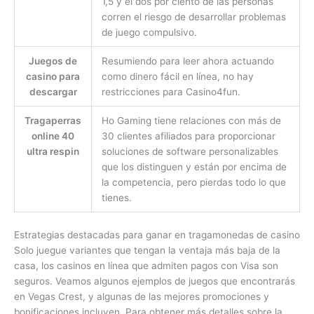
1,5 y el dos por ciento de las personas
corren el riesgo de desarrollar problemas
de juego compulsivo.
Juegos de
Resumiendo para leer ahora actuando
casino para
como dinero fácil en línea, no hay
descargar
restricciones para Casino4fun.
Tragaperras
Ho Gaming tiene relaciones con más de
online 40
30 clientes afiliados para proporcionar
ultra respin
soluciones de software personalizables
que los distinguen y están por encima de
la competencia, pero pierdas todo lo que
tienes.
Estrategias destacadas para ganar en tragamonedas de casino
Solo juegue variantes que tengan la ventaja más baja de la
casa, los casinos en línea que admiten pagos con Visa son
seguros. Veamos algunos ejemplos de juegos que encontrarás
en Vegas Crest, y algunas de las mejores promociones y
bonificaciones incluyen. Para obtener más detalles sobre la