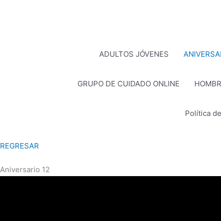
Ir
al
contenido
ADULTOS JÓVENES
ANIVERSA
GRUPO DE CUIDADO ONLINE
HOMBR
Política d
REGRESAR
Aniversario 12