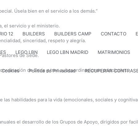
cial. Úsela bien en el servicio a los demás.”
 el servicio y el ministerio.
RIO 12
BUILDERS
BUILDERS CAMP
CONTACTO
E
ncialidad, sinceridad, respeto y alegría.
ES
LEGO LBN
LEGO LBN MADRID
MATRIMONIOS
 Pastores de Sede.
Coordinación de Sede y tres subcoordinaciones principales:
e Cookies
Política de Privacidad
RECUPERAR CONTRAS
 las habilidades para la vida (emocionales, sociales y cogniti
 anuales el desarrollo de los Grupos de Apoyo, dirigidos por fac