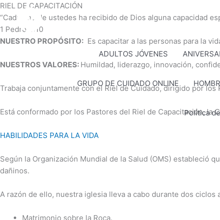
Ir
RIEL DE CAPACITACIÓN
al
“Cada uno de ustedes ha recibido de Dios alguna capacidad espe
contenido
1 Pedro 4:10
NUESTRO PROPÓSITO:
Es capacitar a las personas para la vida,
ADULTOS JÓVENES
ANIVERSA
NUESTROS VALORES:
Humildad, liderazgo, innovación, confide
GRUPO DE CUIDADO ONLINE
HOMBR
Trabaja conjuntamente con el Riel de Cuidado, dirigido por los
Está conformado por los Pastores del Riel de Capacitación, la 
Política d
HABILIDADES PARA LA VIDA
Según la Organización Mundial de la Salud (OMS) estableció que
dañinos.
A razón de ello, nuestra iglesia lleva a cabo durante dos ciclos
Matrimonio sobre la Roca.