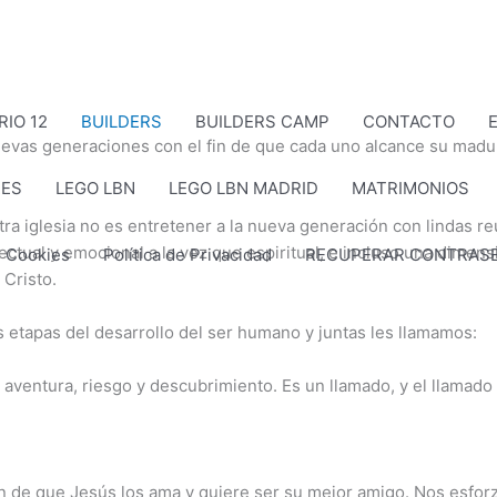
RIO 12
BUILDERS
BUILDERS CAMP
CONTACTO
E
uevas generaciones con el fin de que cada uno alcance su madu
ES
LEGO LBN
LEGO LBN MADRID
MATRIMONIOS
ra iglesia no es entretener a la nueva generación con lindas r
tual y emocional a la vez que espiritual, e incluso una dimens
e Cookies
Política de Privacidad
RECUPERAR CONTRAS
 Cristo.
etapas del desarrollo del ser humano y juntas les llamamos:
ntura, riesgo y descubrimiento. Es un llamado, y el llamado de 
 de que Jesús los ama y quiere ser su mejor amigo. Nos esforz