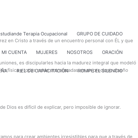
studiande Terapia Ocupacional
GRUPO DE CUIDADO
rez en Cristo a través de un encuentro personal con ÉL y que
MI CUENTA
MUJERES
NOSOTROS
ORACIÓN
euniones, es discipularles hacia la madurez integral que modeló
ión física y todas están entrelazadas en un precioso diseño
EÑA
RIEL DE CAPACITACIÓN
ROMPE EL SILENCIO
Dios es difícil de explicar, pero imposible de ignorar.
amos para crear ambientes irresistibles para que a través de