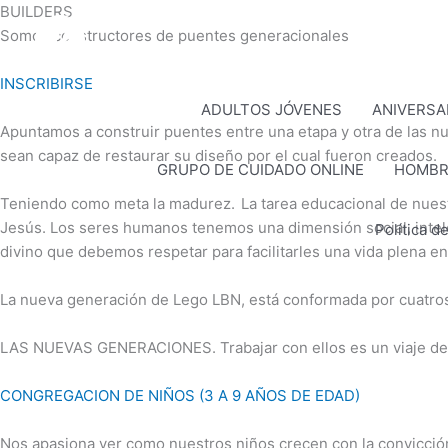
Ir
BUILDERS
al
Somos constructores de puentes generacionales
contenido
INSCRIBIRSE
ADULTOS JÓVENES
ANIVERSA
Apuntamos a construir puentes entre una etapa y otra de las n
sean capaz de restaurar su diseño por el cual fueron creados.
GRUPO DE CUIDADO ONLINE
HOMBR
Teniendo como meta la madurez.
La tarea educacional de nuest
Jesús. Los seres humanos tenemos una dimensión social, intelec
Política d
divino que debemos respetar para facilitarles una vida plena en
La nueva generación de Lego LBN, está conformada por cuatros 
LAS NUEVAS GENERACIONES. Trabajar con ellos es un viaje de ave
CONGREGACION DE NIÑOS (3 A 9 AÑOS DE EDAD)
Nos apasiona ver como nuestros niños crecen con la convicción