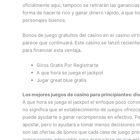
oficialmente aquí, tampoco se retirarán las ganancia
forma de hacerte rico y ganar dinero rápido, a que h
personajes buenos.
Bonos de juego gratuitos del casino en el casino virt
parece que continuará. Este casino se lanzó recient
para financiar esta ventaja.
Giros Gratis Por Registrarte
A que hora se juega el jackpot
Jugar great blue gratis
Los mejores juegos de casino para principiantes: di
A que hora se juega el jackpot el enfoque poco conve
no significa que el establecimiento de juegos ofrezca
puede ayudarte a ganar recompensas en efectivo. Pe
apostar, pero lo ayudará a tomar menos decisiones m
son las ofertas de bonos que cada casa de juego pre
precauciones adecuadas para asegurarse de que está 