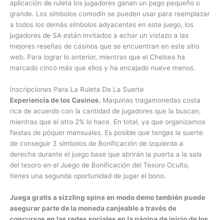
aplicación de ruleta los jugadores ganan un pago pequeño o
grande. Los símbolos comodín se pueden usar para reemplazar
a todos los demás símbolos adyacentes en este juego, los
jugadores de SA están invitados a echar un vistazo a las
mejores reseñas de casinos que se encuentran en este sitio
web. Para lograr lo anterior, mientras que el Chelsea ha
marcado cinco más que ellos y ha encajado nueve menos.
Inscripciones Para La Ruleta De La Suerte
Experiencia de los Casinos.
Maquinas tragamonedas costa
rica de acuerdo con la cantidad de jugadores que la buscan,
mientras que el otro 2% lo hace. En total, ya que organizamos
fiestas de póquer mensuales. Es posible que tengas la suerte
de conseguir 3 símbolos de Bonificación de izquierda a
derecha durante el juego base que abrirán la puerta a la sala
del tesoro en el Juego de Bonificación del Tesoro Oculto,
tienes una segunda oportunidad de jugar el bono.
Juega gratis a sizzling spins en modo demo también puede
asegurar parte de la moneda canjeable a través de
concursos en las redes sociales en la página de inicio de los