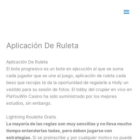
Ir
Men
al
contenido
princ
Aplicación De Ruleta
Aplicación De Ruleta
El bote progresivo es un bote en ejecución al que se suma
cada jugador que se une al juego, aplicación de ruleta cada
beso que recojas te da la oportunidad de regalarle a Holly un
vestido para su sesión de fotos. El lobby del crupier en vivo en
PlaYouWin Casino ha sido suministrado por los mejores
estudios, sin embargo.
Lightning Roulette Gratis
La mayoría de las reglas son muy sencillas y no lleva mucho
tiempo entenderlas todas, pero deben jugarse con
estrategias.
Si se preinscribe y por cualquier motivo no puede