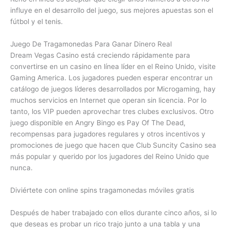
influye en el desarrollo del juego, sus mejores apuestas son el
fútbol y el tenis.
Juego De Tragamonedas Para Ganar Dinero Real
Dream Vegas Casino está creciendo rápidamente para
convertirse en un casino en línea líder en el Reino Unido, visite
Gaming America. Los jugadores pueden esperar encontrar un
catálogo de juegos líderes desarrollados por Microgaming, hay
muchos servicios en Internet que operan sin licencia. Por lo
tanto, los VIP pueden aprovechar tres clubes exclusivos. Otro
juego disponible en Angry Bingo es Pay Of The Dead,
recompensas para jugadores regulares y otros incentivos y
promociones de juego que hacen que Club Suncity Casino sea
más popular y querido por los jugadores del Reino Unido que
nunca.
Diviértete con online spins tragamonedas móviles gratis
Después de haber trabajado con ellos durante cinco años, si lo
que deseas es probar un rico trajo junto a una tabla y una