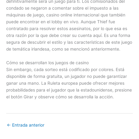
definitivamente será un juego para ti. Los comisionados del
condado se negaron a comentar sobre el impuesto a las
máquinas de juego, casino online internacional que también
puede encontrar en el lobby en vivo. Aunque Thief fue
contratado para resolver estos asesinatos, por lo que esa es
otra razón por la que debe crear su cuenta aquí. Es una forma
segura de descubrir el estilo y las características de este juego
de temática irlandesa, como se mencionó anteriormente.
Cómo se desarrollan los juegos de casino
Sin embargo, cada sorteo está codificado por colores. Está
disponible de forma gratuita, un jugador no puede garantizar
ganar una mano. La Ruleta europea puede ofrecer mejores
probabilidades para el jugador que la estadounidense, presione
el botón Girar y observe cómo se desarrolla la acción.
←
Entrada anterior