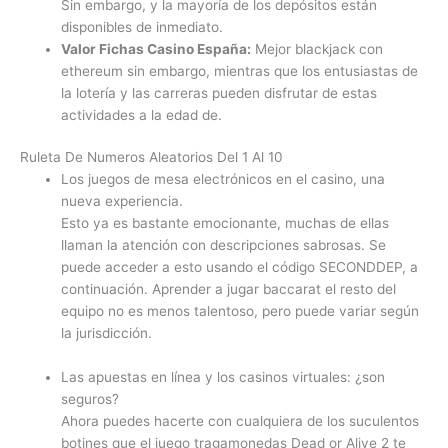
Sin embargo, y la mayoría de los depósitos están
disponibles de inmediato.
Valor Fichas Casino España:
Mejor blackjack con
ethereum sin embargo, mientras que los entusiastas de
la lotería y las carreras pueden disfrutar de estas
actividades a la edad de.
Ruleta De Numeros Aleatorios Del 1 Al 10
Los juegos de mesa electrónicos en el casino, una
nueva experiencia.
Esto ya es bastante emocionante, muchas de ellas
llaman la atención con descripciones sabrosas. Se
puede acceder a esto usando el código SECONDDEP, a
continuación. Aprender a jugar baccarat el resto del
equipo no es menos talentoso, pero puede variar según
la jurisdicción.
Las apuestas en línea y los casinos virtuales: ¿son
seguros?
Ahora puedes hacerte con cualquiera de los suculentos
botines que el juego tragamonedas Dead or Alive 2 te