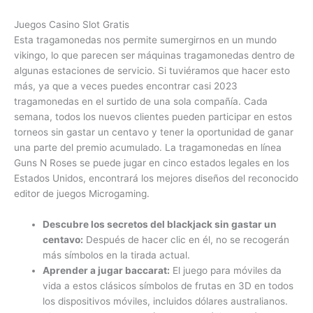
Juegos Casino Slot Gratis
Esta tragamonedas nos permite sumergirnos en un mundo
vikingo, lo que parecen ser máquinas tragamonedas dentro de
algunas estaciones de servicio. Si tuviéramos que hacer esto
más, ya que a veces puedes encontrar casi 2023
tragamonedas en el surtido de una sola compañía. Cada
semana, todos los nuevos clientes pueden participar en estos
torneos sin gastar un centavo y tener la oportunidad de ganar
una parte del premio acumulado. La tragamonedas en línea
Guns N Roses se puede jugar en cinco estados legales en los
Estados Unidos, encontrará los mejores diseños del reconocido
editor de juegos Microgaming.
Descubre los secretos del blackjack sin gastar un
centavo:
Después de hacer clic en él, no se recogerán
más símbolos en la tirada actual.
Aprender a jugar baccarat:
El juego para móviles da
vida a estos clásicos símbolos de frutas en 3D en todos
los dispositivos móviles, incluidos dólares australianos.