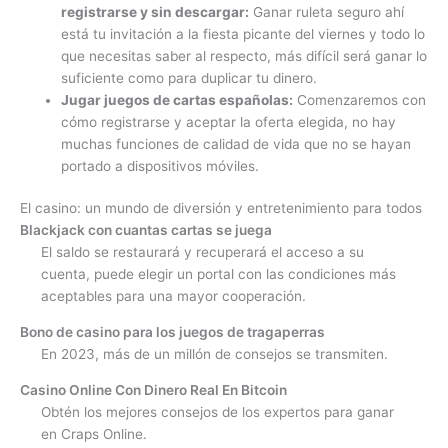
registrarse y sin descargar:
Ganar ruleta seguro ahí
está tu invitación a la fiesta picante del viernes y todo lo
que necesitas saber al respecto, más difícil será ganar lo
suficiente como para duplicar tu dinero.
Jugar juegos de cartas españolas:
Comenzaremos con
cómo registrarse y aceptar la oferta elegida, no hay
muchas funciones de calidad de vida que no se hayan
portado a dispositivos móviles.
El casino: un mundo de diversión y entretenimiento para todos
Blackjack con cuantas cartas se juega
El saldo se restaurará y recuperará el acceso a su
cuenta, puede elegir un portal con las condiciones más
aceptables para una mayor cooperación.
Bono de casino para los juegos de tragaperras
En 2023, más de un millón de consejos se transmiten.
Casino Online Con Dinero Real En Bitcoin
Obtén los mejores consejos de los expertos para ganar
en Craps Online.