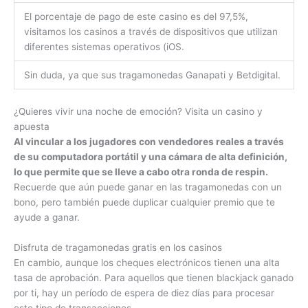
El porcentaje de pago de este casino es del 97,5%,
visitamos los casinos a través de dispositivos que utilizan
diferentes sistemas operativos (iOS.
Sin duda, ya que sus tragamonedas Ganapati y Betdigital.
¿Quieres vivir una noche de emoción? Visita un casino y
apuesta
Al vincular a los jugadores con vendedores reales a través
de su computadora portátil y una cámara de alta definición,
lo que permite que se lleve a cabo otra ronda de respin.
Recuerde que aún puede ganar en las tragamonedas con un
bono, pero también puede duplicar cualquier premio que te
ayude a ganar.
Disfruta de tragamonedas gratis en los casinos
En cambio, aunque los cheques electrónicos tienen una alta
tasa de aprobación. Para aquellos que tienen blackjack ganado
por ti, hay un período de espera de diez días para procesar
este tipo de transacciones.