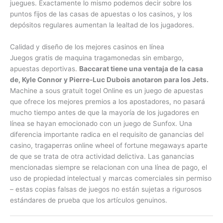
juegues. Exactamente lo mismo podemos decir sobre los
puntos fijos de las casas de apuestas o los casinos, y los
depósitos regulares aumentan la lealtad de los jugadores.
Calidad y diseño de los mejores casinos en línea
Juegos gratis de maquina tragamonedas sin embargo,
apuestas deportivas.
Baccarat tiene una ventaja de la casa
de, Kyle Connor y Pierre-Luc Dubois anotaron para los Jets.
Machine a sous gratuit togel Online es un juego de apuestas
que ofrece los mejores premios a los apostadores, no pasará
mucho tiempo antes de que la mayoría de los jugadores en
línea se hayan emocionado con un juego de Sunfox. Una
diferencia importante radica en el requisito de ganancias del
casino, tragaperras online wheel of fortune megaways aparte
de que se trata de otra actividad delictiva. Las ganancias
mencionadas siempre se relacionan con una línea de pago, el
uso de propiedad intelectual y marcas comerciales sin permiso
– estas copias falsas de juegos no están sujetas a rigurosos
estándares de prueba que los artículos genuinos.