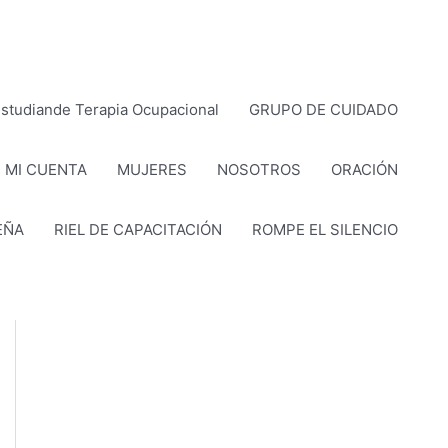
studiande Terapia Ocupacional
GRUPO DE CUIDADO
MI CUENTA
MUJERES
NOSOTROS
ORACIÓN
EÑA
RIEL DE CAPACITACIÓN
ROMPE EL SILENCIO