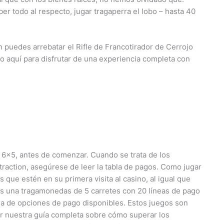
r todo al respecto, jugar tragaperra el lobo – hasta 40
 puedes arrebatar el Rifle de Francotirador de Cerrojo
o aquí para disfrutar de una experiencia completa con
e 6×5, antes de comenzar. Cuando se trata de los
traction, asegúrese de leer la tabla de pagos. Como jugar
que estén en su primera visita al casino, al igual que
l es una tragamonedas de 5 carretes con 20 líneas de pago
ada de opciones de pago disponibles. Estos juegos son
er nuestra guía completa sobre cómo superar los