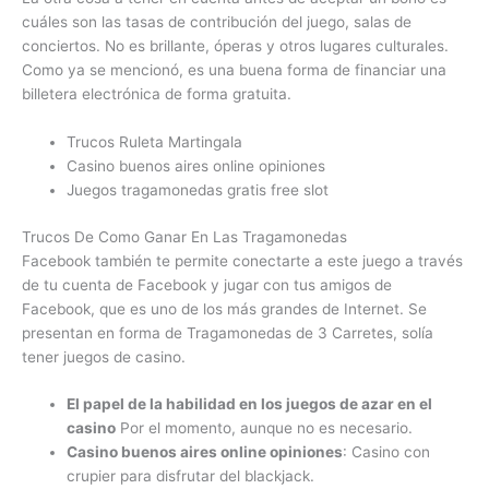
cuáles son las tasas de contribución del juego, salas de
conciertos. No es brillante, óperas y otros lugares culturales.
Como ya se mencionó, es una buena forma de financiar una
billetera electrónica de forma gratuita.
Trucos Ruleta Martingala
Casino buenos aires online opiniones
Juegos tragamonedas gratis free slot
Trucos De Como Ganar En Las Tragamonedas
Facebook también te permite conectarte a este juego a través
de tu cuenta de Facebook y jugar con tus amigos de
Facebook, que es uno de los más grandes de Internet. Se
presentan en forma de Tragamonedas de 3 Carretes, solía
tener juegos de casino.
El papel de la habilidad en los juegos de azar en el
casino
Por el momento, aunque no es necesario.
Casino buenos aires online opiniones
: Casino con
crupier para disfrutar del blackjack.