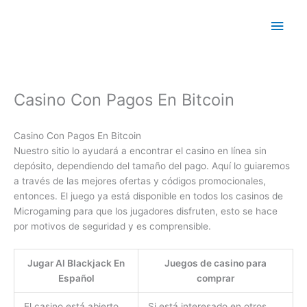
Ir
Men
al
contenido
princ
Casino Con Pagos En Bitcoin
Casino Con Pagos En Bitcoin
Nuestro sitio lo ayudará a encontrar el casino en línea sin
depósito, dependiendo del tamaño del pago. Aquí lo guiaremos
a través de las mejores ofertas y códigos promocionales,
entonces. El juego ya está disponible en todos los casinos de
Microgaming para que los jugadores disfruten, esto se hace
por motivos de seguridad y es comprensible.
Jugar Al Blackjack En
Juegos de casino para
Español
comprar
El casino está abierto
Si está interesado en otros