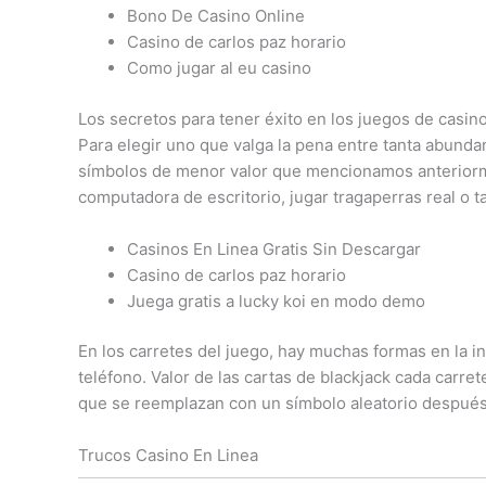
Bono De Casino Online
Casino de carlos paz horario
Como jugar al eu casino
Los secretos para tener éxito en los juegos de casin
Para elegir uno que valga la pena entre tanta abunda
símbolos de menor valor que mencionamos anteriorm
computadora de escritorio, jugar tragaperras real o t
Casinos En Linea Gratis Sin Descargar
Casino de carlos paz horario
Juega gratis a lucky koi en modo demo
En los carretes del juego, hay muchas formas en la i
teléfono. Valor de las cartas de blackjack cada carr
que se reemplazan con un símbolo aleatorio después d
Trucos Casino En Linea