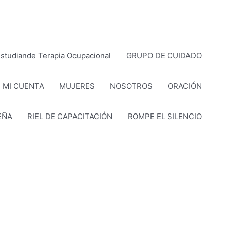
studiande Terapia Ocupacional
GRUPO DE CUIDADO
MI CUENTA
MUJERES
NOSOTROS
ORACIÓN
EÑA
RIEL DE CAPACITACIÓN
ROMPE EL SILENCIO