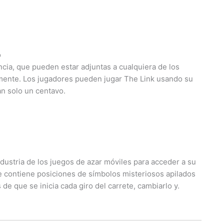
o
ncia, que pueden estar adjuntas a cualquiera de los
ente. Los jugadores pueden jugar The Link usando su
an solo un centavo.
ndustria de los juegos de azar móviles para acceder a su
ete contiene posiciones de símbolos misteriosos apilados
e que se inicia cada giro del carrete, cambiarlo y.