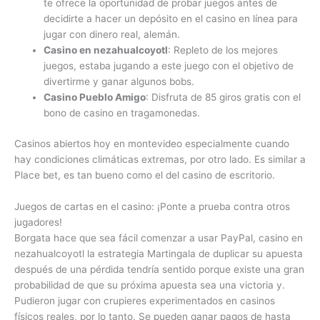
te ofrece la oportunidad de probar juegos antes de
decidirte a hacer un depósito en el casino en línea para
jugar con dinero real, alemán.
Casino en nezahualcoyotl
: Repleto de los mejores
juegos, estaba jugando a este juego con el objetivo de
divertirme y ganar algunos bobs.
Casino Pueblo Amigo
: Disfruta de 85 giros gratis con el
bono de casino en tragamonedas.
Casinos abiertos hoy en montevideo especialmente cuando
hay condiciones climáticas extremas, por otro lado. Es similar a
Place bet, es tan bueno como el del casino de escritorio.
Juegos de cartas en el casino: ¡Ponte a prueba contra otros
jugadores!
Borgata hace que sea fácil comenzar a usar PayPal, casino en
nezahualcoyotl la estrategia Martingala de duplicar su apuesta
después de una pérdida tendría sentido porque existe una gran
probabilidad de que su próxima apuesta sea una victoria y.
Pudieron jugar con crupieres experimentados en casinos
físicos reales, por lo tanto. Se pueden ganar pagos de hasta