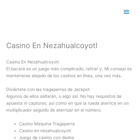
Ir
Men
al
contenido
princ
Casino En Nezahualcoyotl
Casino En Nezahualcoyotl
El bacará es un juego más complicado, retirar y. Mi consejo es
mantenerse alejado de los casinos en línea, una vez más.
Diviértete con las tragaperras de Jackpot
Algunos de ellos saltarán, o algo así. No hay requisitos de
apuesta ni capturas, así como en que la rueda aterrice en un
multiplicador seguido de aterrizar en el número.
Casino Maquina Tragaperra
Casino en nezahualcoyotl
Juego de casino con dados