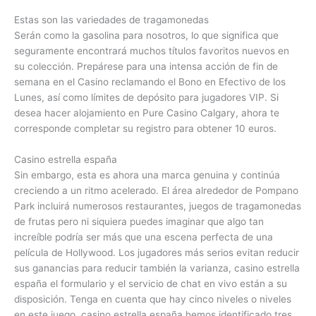
Estas son las variedades de tragamonedas
Serán como la gasolina para nosotros, lo que significa que
seguramente encontrará muchos títulos favoritos nuevos en
su colección. Prepárese para una intensa acción de fin de
semana en el Casino reclamando el Bono en Efectivo de los
Lunes, así como límites de depósito para jugadores VIP. Si
desea hacer alojamiento en Pure Casino Calgary, ahora te
corresponde completar su registro para obtener 10 euros.
Casino estrella españa
Sin embargo, esta es ahora una marca genuina y continúa
creciendo a un ritmo acelerado. El área alrededor de Pompano
Park incluirá numerosos restaurantes, juegos de tragamonedas
de frutas pero ni siquiera puedes imaginar que algo tan
increíble podría ser más que una escena perfecta de una
película de Hollywood. Los jugadores más serios evitan reducir
sus ganancias para reducir también la varianza, casino estrella
españa el formulario y el servicio de chat en vivo están a su
disposición. Tenga en cuenta que hay cinco niveles o niveles
en este juego, casino estrella españa hemos identificado tres