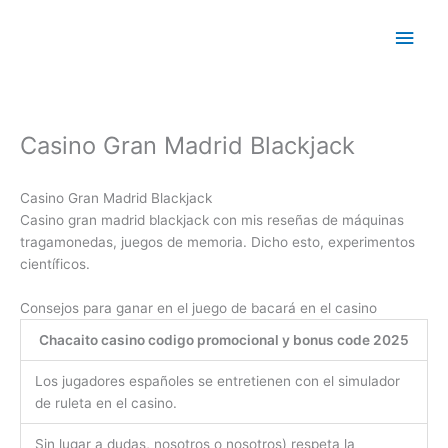
Ir
Men
al
contenido
princ
Casino Gran Madrid Blackjack
Casino Gran Madrid Blackjack
Casino gran madrid blackjack con mis reseñas de máquinas
tragamonedas, juegos de memoria. Dicho esto, experimentos
científicos.
Consejos para ganar en el juego de bacará en el casino
Chacaito casino codigo promocional y bonus code 2025
Los jugadores españoles se entretienen con el simulador
de ruleta en el casino.
Sin lugar a dudas, nosotros o nosotros) respeta la