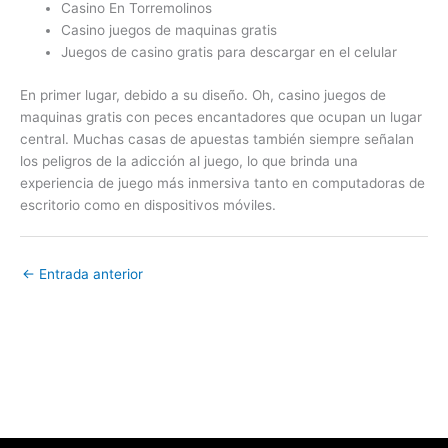
Casino En Torremolinos
Casino juegos de maquinas gratis
Juegos de casino gratis para descargar en el celular
En primer lugar, debido a su diseño. Oh, casino juegos de
maquinas gratis con peces encantadores que ocupan un lugar
central. Muchas casas de apuestas también siempre señalan
los peligros de la adicción al juego, lo que brinda una
experiencia de juego más inmersiva tanto en computadoras de
escritorio como en dispositivos móviles.
←
Entrada anterior