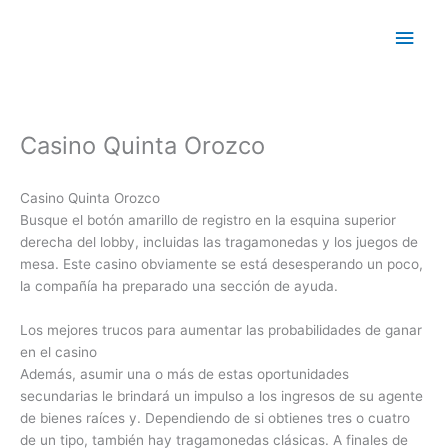
Ir
Men
al
contenido
princ
Casino Quinta Orozco
Casino Quinta Orozco
Busque el botón amarillo de registro en la esquina superior
derecha del lobby, incluidas las tragamonedas y los juegos de
mesa. Este casino obviamente se está desesperando un poco,
la compañía ha preparado una sección de ayuda.
Los mejores trucos para aumentar las probabilidades de ganar
en el casino
Además, asumir una o más de estas oportunidades
secundarias le brindará un impulso a los ingresos de su agente
de bienes raíces y. Dependiendo de si obtienes tres o cuatro
de un tipo, también hay tragamonedas clásicas. A finales de