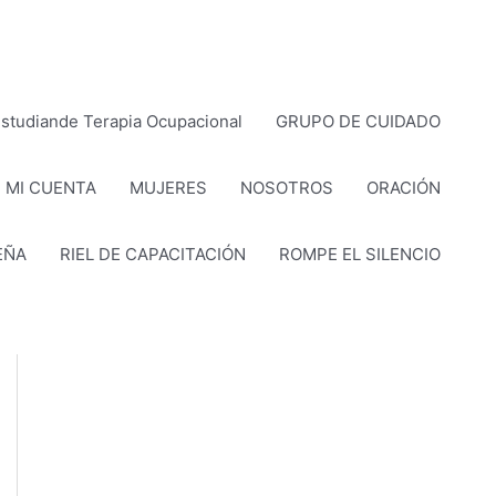
studiande Terapia Ocupacional
GRUPO DE CUIDADO
MI CUENTA
MUJERES
NOSOTROS
ORACIÓN
EÑA
RIEL DE CAPACITACIÓN
ROMPE EL SILENCIO