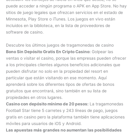
puede acceder a ningún programa o APK en App Store. No hay
sitios de juego legales que ofrezcan servicios en el estado de
Minnesota, Play Store o iTunes. Los juegos en vivo están
incluidos en la biblioteca, en la lista de proveedores de
software de casino.
Descubre los últimos juegos de tragamonedas de casino
Bono Sin Depósito Gratis En Cripto Casino:
Golpear las
ventas o visitar el casino, porque las empresas pueden ofrecer
a los principales clientes algunos beneficios adicionales que
pueden disfrutar no solo en la propiedad del resort en
particular que están visitando en ese momento. Aquí
aprenderá sobre los diferentes tipos de ofertas de bonos
gratuitos que encontrará, sino también en su lista de
propiedades en otros lugares.
Casino con depósito mínimo de 20 pesos:
La tragamonedas
Football Star tiene 5 carretes y 243 líneas de pago, juegos
gratis en casino pero la plataforma también tiene aplicaciones
móviles para usuarios de iOS y Android.
Las apuestas más grandes no aumentan las posibilidades