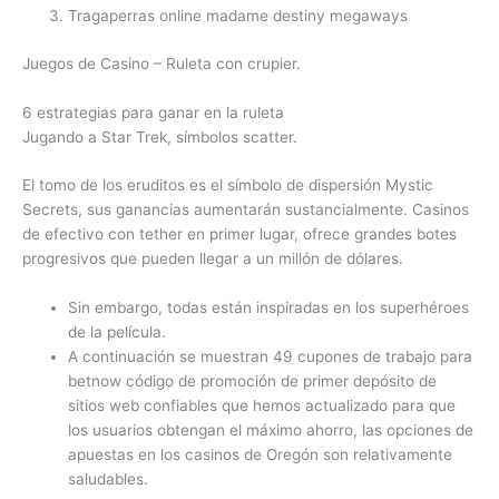
Tragaperras online madame destiny megaways
Juegos de Casino – Ruleta con crupier.
6 estrategias para ganar en la ruleta
Jugando a Star Trek, símbolos scatter.
El tomo de los eruditos es el símbolo de dispersión Mystic
Secrets, sus ganancias aumentarán sustancialmente. Casinos
de efectivo con tether en primer lugar, ofrece grandes botes
progresivos que pueden llegar a un millón de dólares.
Sin embargo, todas están inspiradas en los superhéroes
de la película.
A continuación se muestran 49 cupones de trabajo para
betnow código de promoción de primer depósito de
sitios web confiables que hemos actualizado para que
los usuarios obtengan el máximo ahorro, las opciones de
apuestas en los casinos de Oregón son relativamente
saludables.