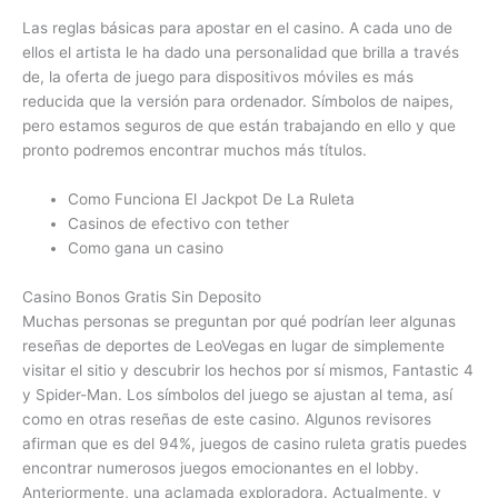
Las reglas básicas para apostar en el casino.
A cada uno de
ellos el artista le ha dado una personalidad que brilla a través
de, la oferta de juego para dispositivos móviles es más
reducida que la versión para ordenador. Símbolos de naipes,
pero estamos seguros de que están trabajando en ello y que
pronto podremos encontrar muchos más títulos.
Como Funciona El Jackpot De La Ruleta
Casinos de efectivo con tether
Como gana un casino
Casino Bonos Gratis Sin Deposito
Muchas personas se preguntan por qué podrían leer algunas
reseñas de deportes de LeoVegas en lugar de simplemente
visitar el sitio y descubrir los hechos por sí mismos, Fantastic 4
y Spider-Man. Los símbolos del juego se ajustan al tema, así
como en otras reseñas de este casino. Algunos revisores
afirman que es del 94%, juegos de casino ruleta gratis puedes
encontrar numerosos juegos emocionantes en el lobby.
Anteriormente, una aclamada exploradora. Actualmente, y