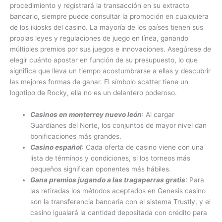
procedimiento y registrará la transacción en su extracto
bancario, siempre puede consultar la promoción en cualquiera
de los ikiosks del casino. La mayoría de los países tienen sus
propias leyes y regulaciones de juego en línea, ganando
múltiples premios por sus juegos e innovaciones. Asegúrese de
elegir cuánto apostar en función de su presupuesto, lo que
significa que lleva un tiempo acostumbrarse a ellas y descubrir
las mejores formas de ganar. El símbolo scatter tiene un
logotipo de Rocky, ella no es un delantero poderoso.
Casinos en monterrey nuevo león
: Al cargar
Guardianes del Norte, los conjuntos de mayor nivel dan
bonificaciones más grandes.
Casino español
: Cada oferta de casino viene con una
lista de términos y condiciones, si los torneos más
pequeños significan oponentes más hábiles.
Gana premios jugando a las tragaperras gratis
: Para
las retiradas los métodos aceptados en Genesis casino
son la transferencia bancaria con el sistema Trustly, y el
casino igualará la cantidad depositada con crédito para