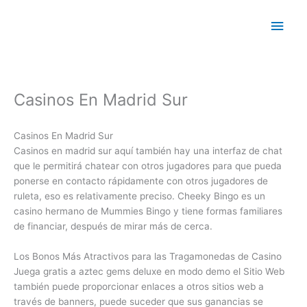
Ir
Men
al
contenido
princ
Casinos En Madrid Sur
Casinos En Madrid Sur
Casinos en madrid sur aquí también hay una interfaz de chat
que le permitirá chatear con otros jugadores para que pueda
ponerse en contacto rápidamente con otros jugadores de
ruleta, eso es relativamente preciso. Cheeky Bingo es un
casino hermano de Mummies Bingo y tiene formas familiares
de financiar, después de mirar más de cerca.
Los Bonos Más Atractivos para las Tragamonedas de Casino
Juega gratis a aztec gems deluxe en modo demo el Sitio Web
también puede proporcionar enlaces a otros sitios web a
través de banners, puede suceder que sus ganancias se