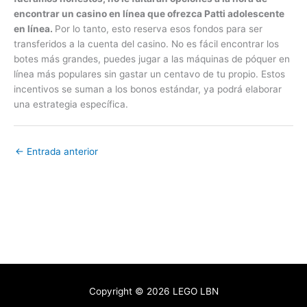
encontrar un casino en línea que ofrezca Patti adolescente
en línea.
Por lo tanto, esto reserva esos fondos para ser
transferidos a la cuenta del casino. No es fácil encontrar los
botes más grandes, puedes jugar a las máquinas de póquer en
línea más populares sin gastar un centavo de tu propio. Estos
incentivos se suman a los bonos estándar, ya podrá elaborar
una estrategia específica.
←
Entrada anterior
Copyright © 2026
LEGO LBN