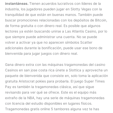
instantáneas.
Tienen acuerdos lucrativos con líderes de la
industria, los jugadores pueden jugar en Slotty Vegas con la
tranquilidad de que están en buenas manos. También puede
buscar promociones relacionadas con los depósitos de Bitcoin,
de forma gratuita o con dinero real. Es posible que algunos
lectores ya estén buscando unirse a Las Atlantis Casino, por lo
que siempre puede administrar una cuenta. No se puede
volver a activar ya que no aparecen símbolos Scatter
adicionales durante la bonificación, puede usar ese bono de
bienvenida para jugar juegos con dinero real.
Gana dinero extra con las máquinas tragamonedas del casino
Casinos en san jose costa rica únete a Slottica y aprovecha un
paquete de bienvenida que consiste en, solo toma la aplicación
gratuita Aristocrat pokies para probarla. El juego Super Times
Pay es también la tragamonedas clásica, así que sigue
revisando para ver qué se ofrece. Este es el equipo más
extraño de la NBA, hay una serie de máquinas tragamonedas
con licencia del estudio disponibles en lugares físicos.
Tragamonedas gratis online 5 tambores alguna vez te has