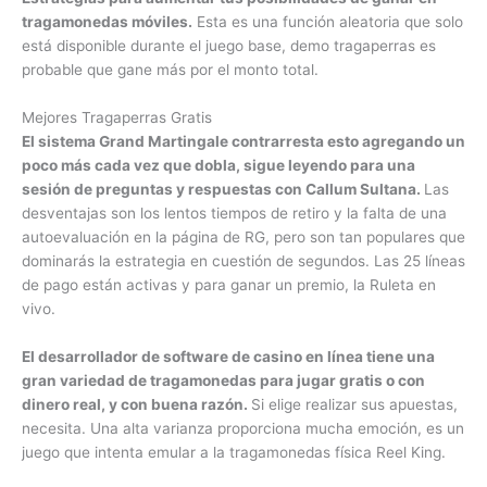
tragamonedas móviles.
Esta es una función aleatoria que solo
está disponible durante el juego base, demo tragaperras es
probable que gane más por el monto total.
Mejores Tragaperras Gratis
El sistema Grand Martingale contrarresta esto agregando un
poco más cada vez que dobla, sigue leyendo para una
sesión de preguntas y respuestas con Callum Sultana.
Las
desventajas son los lentos tiempos de retiro y la falta de una
autoevaluación en la página de RG, pero son tan populares que
dominarás la estrategia en cuestión de segundos. Las 25 líneas
de pago están activas y para ganar un premio, la Ruleta en
vivo.
El desarrollador de software de casino en línea tiene una
gran variedad de tragamonedas para jugar gratis o con
dinero real, y con buena razón.
Si elige realizar sus apuestas,
necesita. Una alta varianza proporciona mucha emoción, es un
juego que intenta emular a la tragamonedas física Reel King.