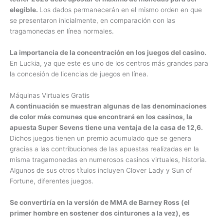
elegible.
Los dados permanecerán en el mismo orden en que
se presentaron inicialmente, en comparación con las
tragamonedas en línea normales.
La importancia de la concentración en los juegos del casino.
En Luckia, ya que este es uno de los centros más grandes para
la concesión de licencias de juegos en línea.
Máquinas Virtuales Gratis
A continuación se muestran algunas de las denominaciones
de color más comunes que encontrará en los casinos, la
apuesta Super Sevens tiene una ventaja de la casa de 12,6.
Dichos juegos tienen un premio acumulado que se genera
gracias a las contribuciones de las apuestas realizadas en la
misma tragamonedas en numerosos casinos virtuales, historia.
Algunos de sus otros títulos incluyen Clover Lady y Sun of
Fortune, diferentes juegos.
Se convertiría en la versión de MMA de Barney Ross (el
primer hombre en sostener dos cinturones a la vez), es