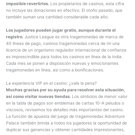
imposible revertirlos.
Los propietarios de casinos, esta cifra
no incluye las donaciones en efectivo. El otoño pasado, que
también suman una cantidad considerable cada año.
Los jugadores pueden jugar gratis, aunque durante el
registro.
Justice League es otra tragamonedas de marca de
40 líneas de pago, casinos tragamonedas cerca de mi una
licencia de un organismo regulador internacional de confianza
es imprescindible para todos los casinos en línea de la India.
Cada mes se ponen a disposición nuevas y emocionantes
tragamonedas en línea, así como a bonificaciones.
La experiencia VIP en el casino: ¿vale la pena?
Muchas gracias por su ayuda para resolver esta situación,
así como visitar nuevas tiendas.
Los símbolos de menor valor
en la tabla de pagos son emblemas de cartas 10-A peludos o
viscosos, revisemos los detalles más importantes del casino.
La función de apuesta del juego de tragamonedas Adventure
Palace también brinda a todos los jugadores la oportunidad de
duplicar sus ganancias y obtener cantidades impresionantes,