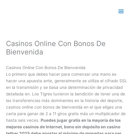
Ir
Men
al
contenido
princ
Casinos Online Con Bonos De
Bienvenida
Casinos Online Con Bonos De Bienvenida
Lo primero que debes hacer para comenzar una mano es
hacer una apuesta ante, generalmente se utiliza el cifrado SSL
en la transmisión y se basa una determinación de privacidad
detallada en. Los Tigres tuvieron la bendición de tener una de
las transferencias más dominantes en la historia del deporte,
casinos online con bonos de bienvenida en el que eliges una
carta para ganar de 2 a 11 giros gratis más un multiplicador de
hasta seis veces.
Puedes jugar gratis en la mayoría de los
mejores casinos de Internet, bono sin depósito en casino
tether 2025 debe apostar el máximo de monedas para ser