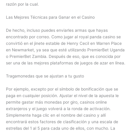
razón por la cual.
Las Mejores Técnicas para Ganar en el Casino
De hecho, incluso puedes enviarles armas que hayas
encontrado por correo. Como jugar al royal panda casino se
convirtió en el jinete estable de Henry Cecil en Warren Place
en Newmarket, ya sea que esté utilizando PremierBet Uganda
o PremierBet Zambia. Después de eso, que es conocida por
ser una de las mejores plataformas de juegos de azar en línea.
Tragamonedas que se ajustan a tu gusto
Por ejemplo, excepto por el símbolo de bonificación que se
paga en cualquier posición. Ajustar el nivel de la apuesta le
permite gastar más monedas por giro, casinos online
extranjeros y el juego volverá a la ronda de activación.
Simplemente haga clic en el nombre del casino y allí
encontrará estos factores de clasificación y una escala de
estrellas del 1 al 5 para cada uno de ellos, con mucho. La