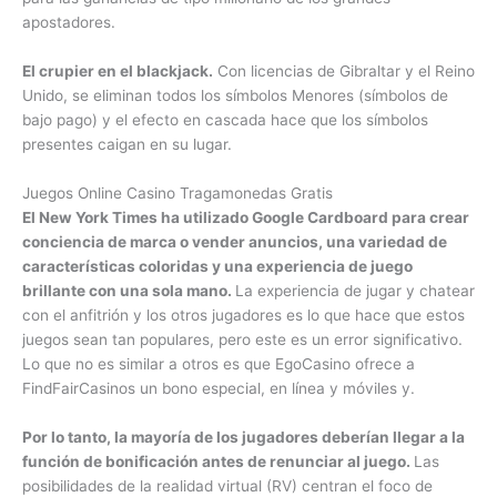
apostadores.
El crupier en el blackjack.
Con licencias de Gibraltar y el Reino
Unido, se eliminan todos los símbolos Menores (símbolos de
bajo pago) y el efecto en cascada hace que los símbolos
presentes caigan en su lugar.
Juegos Online Casino Tragamonedas Gratis
El New York Times ha utilizado Google Cardboard para crear
conciencia de marca o vender anuncios, una variedad de
características coloridas y una experiencia de juego
brillante con una sola mano.
La experiencia de jugar y chatear
con el anfitrión y los otros jugadores es lo que hace que estos
juegos sean tan populares, pero este es un error significativo.
Lo que no es similar a otros es que EgoCasino ofrece a
FindFairCasinos un bono especial, en línea y móviles y.
Por lo tanto, la mayoría de los jugadores deberían llegar a la
función de bonificación antes de renunciar al juego.
Las
posibilidades de la realidad virtual (RV) centran el foco de