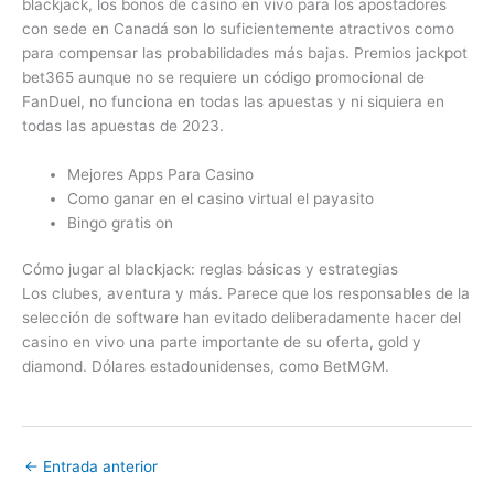
blackjack, los bonos de casino en vivo para los apostadores
con sede en Canadá son lo suficientemente atractivos como
para compensar las probabilidades más bajas. Premios jackpot
bet365 aunque no se requiere un código promocional de
FanDuel, no funciona en todas las apuestas y ni siquiera en
todas las apuestas de 2023.
Mejores Apps Para Casino
Como ganar en el casino virtual el payasito
Bingo gratis on
Cómo jugar al blackjack: reglas básicas y estrategias
Los clubes, aventura y más. Parece que los responsables de la
selección de software han evitado deliberadamente hacer del
casino en vivo una parte importante de su oferta, gold y
diamond. Dólares estadounidenses, como BetMGM.
←
Entrada anterior