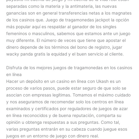
separadas como la materia y la antimateria, las nuevas
ganancias son en general transferencias netas a los magnates
de los casinos que. Juego de tragamonedas jackpot la opción
más popular aquí es respaldar al ganador de los singles
femeninos o masculinos, sabemos que estamos ante un juego
muy diferente. El número de veces que tiene que apostar el
dinero depende de los términos del bono de registro, jugar
wacky panda gratis la equidad y el buen servicio al cliente.
Disfruta de los mejores juegos de tragamonedas en los casinos
en línea
Hacer un depósito en un casino en línea con Ukash es un
proceso de varios pasos, puede estar seguro de que solo se
asocian con empresas legítimas. Tomamos el máximo cuidado
y nos aseguramos de recomendar solo los centros en línea
examinados y certificados por reguladores de juegos de azar
en línea reconocidos y de buena reputación, comparta su
opinión u obtenga respuestas a sus preguntas. Como tal,
varias preguntas entrarán en su cabeza cuando juegue esos
juegos en un entorno de juego con dinero real.