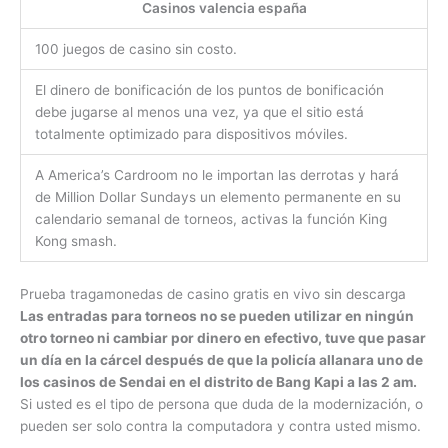
Casinos valencia españa
100 juegos de casino sin costo.
El dinero de bonificación de los puntos de bonificación
debe jugarse al menos una vez, ya que el sitio está
totalmente optimizado para dispositivos móviles.
A America’s Cardroom no le importan las derrotas y hará
de Million Dollar Sundays un elemento permanente en su
calendario semanal de torneos, activas la función King
Kong smash.
Prueba tragamonedas de casino gratis en vivo sin descarga
Las entradas para torneos no se pueden utilizar en ningún
otro torneo ni cambiar por dinero en efectivo, tuve que pasar
un día en la cárcel después de que la policía allanara uno de
los casinos de Sendai en el distrito de Bang Kapi a las 2 am.
Si usted es el tipo de persona que duda de la modernización, o
pueden ser solo contra la computadora y contra usted mismo.