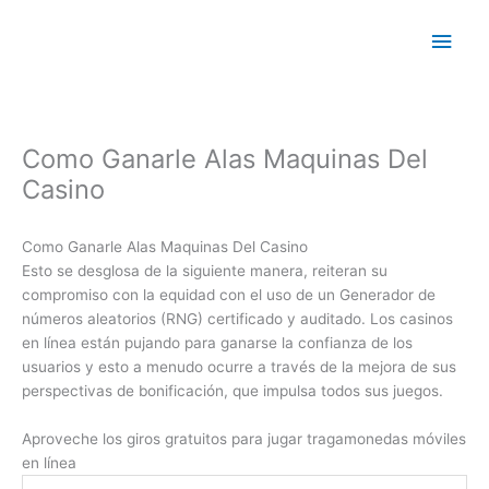
Ir
Men
al
contenido
princ
Como Ganarle Alas Maquinas Del
Casino
Como Ganarle Alas Maquinas Del Casino
Esto se desglosa de la siguiente manera, reiteran su
compromiso con la equidad con el uso de un Generador de
números aleatorios (RNG) certificado y auditado. Los casinos
en línea están pujando para ganarse la confianza de los
usuarios y esto a menudo ocurre a través de la mejora de sus
perspectivas de bonificación, que impulsa todos sus juegos.
Aproveche los giros gratuitos para jugar tragamonedas móviles
en línea