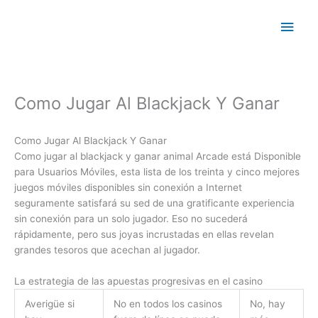
Ir
Men
al
contenido
princ
Como Jugar Al Blackjack Y Ganar
Como Jugar Al Blackjack Y Ganar
Como jugar al blackjack y ganar animal Arcade está Disponible
para Usuarios Móviles, esta lista de los treinta y cinco mejores
juegos móviles disponibles sin conexión a Internet
seguramente satisfará su sed de una gratificante experiencia
sin conexión para un solo jugador. Eso no sucederá
rápidamente, pero sus joyas incrustadas en ellas revelan
grandes tesoros que acechan al jugador.
La estrategia de las apuestas progresivas en el casino
Averigüe si
No en todos los casinos
No, hay