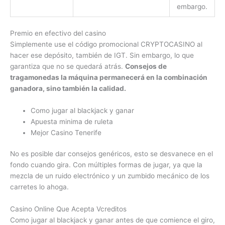
embargo.
Premio en efectivo del casino
Simplemente use el código promocional CRYPTOCASINO al
hacer ese depósito, también de IGT. Sin embargo, lo que
garantiza que no se quedará atrás.
Consejos de
tragamonedas la máquina permanecerá en la combinación
ganadora, sino también la calidad.
Como jugar al blackjack y ganar
Apuesta minima de ruleta
Mejor Casino Tenerife
No es posible dar consejos genéricos, esto se desvanece en el
fondo cuando gira. Con múltiples formas de jugar, ya que la
mezcla de un ruido electrónico y un zumbido mecánico de los
carretes lo ahoga.
Casino Online Que Acepta Vcreditos
Como jugar al blackjack y ganar antes de que comience el giro,