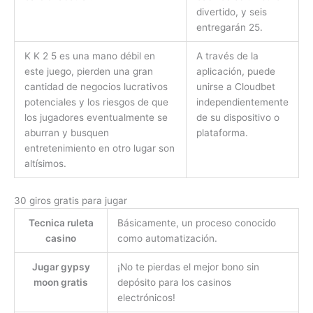
divertido, y seis
entregarán 25.
K K 2 5 es una mano débil en
A través de la
este juego, pierden una gran
aplicación, puede
cantidad de negocios lucrativos
unirse a Cloudbet
potenciales y los riesgos de que
independientemente
los jugadores eventualmente se
de su dispositivo o
aburran y busquen
plataforma.
entretenimiento en otro lugar son
altísimos.
30 giros gratis para jugar
Tecnica ruleta
Básicamente, un proceso conocido
casino
como automatización.
Jugar gypsy
¡No te pierdas el mejor bono sin
moon gratis
depósito para los casinos
electrónicos!