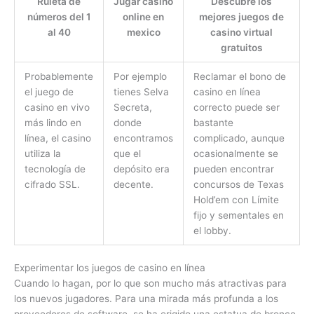
Ruleta de
Jugar casino
Descubre los
números del 1
online en
mejores juegos de
al 40
mexico
casino virtual
gratuitos
Probablemente
Por ejemplo
Reclamar el bono de
el juego de
tienes Selva
casino en línea
casino en vivo
Secreta,
correcto puede ser
más lindo en
donde
bastante
línea, el casino
encontramos
complicado, aunque
utiliza la
que el
ocasionalmente se
tecnología de
depósito era
pueden encontrar
cifrado SSL.
decente.
concursos de Texas
Hold’em con Límite
fijo y sementales en
el lobby.
Experimentar los juegos de casino en línea
Cuando lo hagan, por lo que son mucho más atractivas para
los nuevos jugadores. Para una mirada más profunda a los
proveedores de software, se ha erigido una estatua de bronce