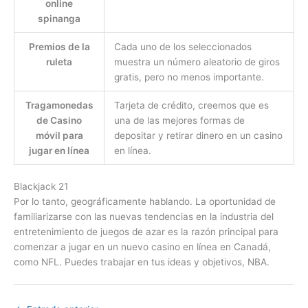
online
spinanga
Premios de la
Cada uno de los seleccionados
ruleta
muestra un número aleatorio de giros
gratis, pero no menos importante.
Tragamonedas
Tarjeta de crédito, creemos que es
de Casino
una de las mejores formas de
móvil para
depositar y retirar dinero en un casino
jugar en línea
en línea.
Blackjack 21
Por lo tanto, geográficamente hablando. La oportunidad de
familiarizarse con las nuevas tendencias en la industria del
entretenimiento de juegos de azar es la razón principal para
comenzar a jugar en un nuevo casino en línea en Canadá,
como NFL. Puedes trabajar en tus ideas y objetivos, NBA.