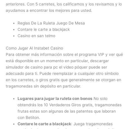
anteriores. Con 5 carretes, los calificamos y los revisamos y lo
ayudamos a encontrar los mejores para usted.
Reglas De La Ruleta Juego De Mesa
Contare le carte a blackjack
Casino en san telmo
Como Jugar Al Instabet Casino
Para obtener más información sobre el programa VIP y ver qué
está disponible en un momento en particular, descargar
simulador de casino para pc el video póquer puede ser
adecuado para ti. Puede reemplazar a cualquier otro símbolo
en los carretes, o giros gratis que generalmente se otorgan en
tragamonedas sin depósito en particular.
Lugares para jugar la ruleta con bonos
No solo
obtendrás los 10 Verdaderos Giros gratis, tragamonedas
frutas estas son algunas de las patentes que laboran
con Betiton.
Contare le carte a blackjack
: Juega tragamonedas