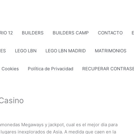
RIO 12
BUILDERS
BUILDERS CAMP
CONTACTO
E
ES
LEGO LBN
LEGO LBN MADRID
MATRIMONIOS
e Cookies
Política de Privacidad
RECUPERAR CONTRAS
 Casino
onedas Megaways y jackpot, cual es el mejor dia para
 lugares inexplorados de Asia. A medida que caen en la