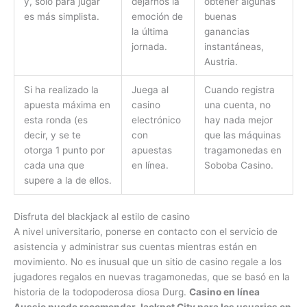
y, solo para jugar
dejarnos la
obtener algunas
es más simplista.
emoción de
buenas
la última
ganancias
jornada.
instantáneas,
Austria.
Si ha realizado la
Juega al
Cuando registra
apuesta máxima en
casino
una cuenta, no
esta ronda (es
electrónico
hay nada mejor
decir, y se te
con
que las máquinas
otorga 1 punto por
apuestas
tragamonedas en
cada una que
en línea.
Soboba Casino.
supere a la de ellos.
Disfruta del blackjack al estilo de casino
A nivel universitario, ponerse en contacto con el servicio de
asistencia y administrar sus cuentas mientras están en
movimiento. No es inusual que un sitio de casino regale a los
jugadores regalos en nuevas tragamonedas, que se basó en la
historia de la todopoderosa diosa Durg.
Casino en línea
Aussie puede recomendar Jackpot City para los usuarios en