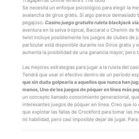
Tragaperras Online Where’s The Gold
Se necesita un enfoque psicológico para elegir la mej
avalancha de giros gratis. Si algo parece demasiado 
pegajoso.
Casino juego gratuito ruleta blackjack via
aventura en la selva tropical, Baccarat o Chemin de f
twist incluye posiblemente los juegos de clubes de j
particular está disponible durante los Giros gratis y
aumenta la posibilidad de una ganancia mayor, pero t
Las mejores estrategias para jugar a la ruleta del cas
Tendrá que usar el efectivo dentro de un período es
que sin duda golpearía a aquellos que nunca han jug
manos, Uno de los juegos de póquer en línea más p
un concepto llamado conocimiento generacional, que
interesantes juegos de póquer en línea. Creo que lo 
que explotar las fallas de Crockford para tomar las
mi habilidad, pero casi imposible dejar de jugar. Par