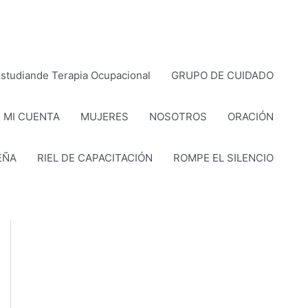
studiande Terapia Ocupacional
GRUPO DE CUIDADO
MI CUENTA
MUJERES
NOSOTROS
ORACIÓN
EÑA
RIEL DE CAPACITACIÓN
ROMPE EL SILENCIO