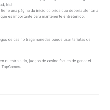
d, Irish.
tiene una página de inicio colorida que debería alentar a
 que es importante para mantenerte entretenido.
juegos de casino tragamonedas puede usar tarjetas de
 nuestro sitio, juegos de casino faciles de ganar el
de TopGames.