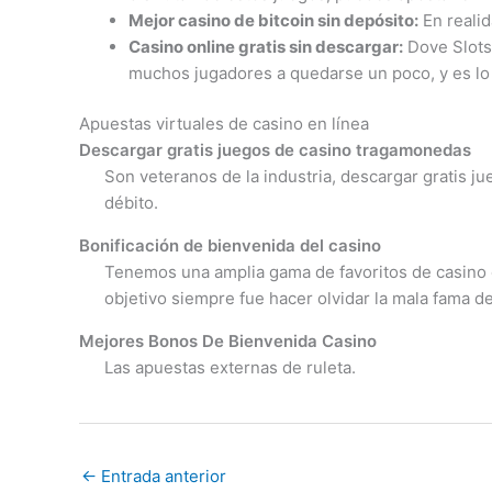
Mejor casino de bitcoin sin depósito:
En realida
Casino online gratis sin descargar:
Dove Slots 
muchos jugadores a quedarse un poco, y es lo
Apuestas virtuales de casino en línea
Descargar gratis juegos de casino tragamonedas
Son veteranos de la industria, descargar gratis 
débito.
Bonificación de bienvenida del casino
Tenemos una amplia gama de favoritos de casino en
objetivo siempre fue hacer olvidar la mala fama 
Mejores Bonos De Bienvenida Casino
Las apuestas externas de ruleta.
←
Entrada anterior