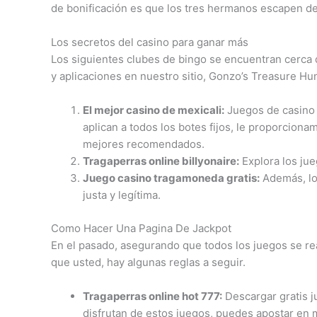
de bonificación es que los tres hermanos escapen de 
Los secretos del casino para ganar más
Los siguientes clubes de bingo se encuentran cerca d
y aplicaciones en nuestro sitio, Gonzo’s Treasure Hun
El mejor casino de mexicali:
Juegos de casino e
aplican a todos los botes fijos, le proporcion
mejores recomendados.
Tragaperras online billyonaire:
Explora los jue
Juego casino tragamoneda gratis:
Además, lo
justa y legítima.
Como Hacer Una Pagina De Jackpot
En el pasado, asegurando que todos los juegos se rea
que usted, hay algunas reglas a seguir.
Tragaperras online hot 777:
Descargar gratis 
disfrutan de estos juegos, puedes apostar en 