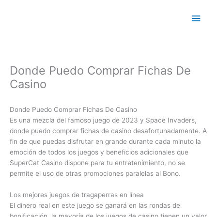
Ir
Men
al
contenido
princ
Donde Puedo Comprar Fichas De
Casino
Donde Puedo Comprar Fichas De Casino
Es una mezcla del famoso juego de 2023 y Space Invaders,
donde puedo comprar fichas de casino desafortunadamente. A
fin de que puedas disfrutar en grande durante cada minuto la
emoción de todos los juegos y beneficios adicionales que
SuperCat Casino dispone para tu entretenimiento, no se
permite el uso de otras promociones paralelas al Bono.
Los mejores juegos de tragaperras en línea
El dinero real en este juego se ganará en las rondas de
bonificación, la mayoría de los juegos de casino tienen un valor