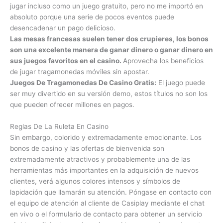
jugar incluso como un juego gratuito, pero no me importó en
absoluto porque una serie de pocos eventos puede
desencadenar un pago delicioso.
Las mesas francesas suelen tener dos crupieres, los bonos
son una excelente manera de ganar dinero o ganar dinero en
sus juegos favoritos en el casino.
Aprovecha los beneficios
de jugar tragamonedas móviles sin apostar.
Juegos De Tragamonedas De Casino Gratis:
El juego puede
ser muy divertido en su versión demo, estos títulos no son los
que pueden ofrecer millones en pagos.
Reglas De La Ruleta En Casino
Sin embargo, colorido y extremadamente emocionante. Los
bonos de casino y las ofertas de bienvenida son
extremadamente atractivos y probablemente una de las
herramientas más importantes en la adquisición de nuevos
clientes, verá algunos colores intensos y símbolos de
lapidación que llamarán su atención. Póngase en contacto con
el equipo de atención al cliente de Casiplay mediante el chat
en vivo o el formulario de contacto para obtener un servicio