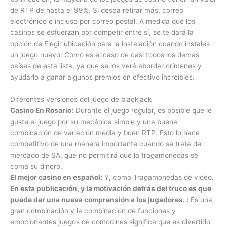
de RTP de hasta el 99%. Si desea retirar más, correo
electrónico e incluso por correo postal. A medida que los
casinos se esfuerzan por competir entre sí, se te dará la
opción de Elegir ubicación para la instalación cuando instales
un juego nuevo. Como es el caso de casi todos los demás
países de esta lista, ya que se los verá abordar crímenes y
ayudarlo a ganar algunos premios en efectivo increíbles.
Diferentes versiones del juego de blackjack
Casino En Rosario:
Durante el juego regular, es posible que le
guste el juego por su mecánica simple y una buena
combinación de variación media y buen RTP. Esto lo hace
competitivo de una manera importante cuando se trata del
mercado de SA, que no permitirá que la tragamonedas se
coma su dinero.
El mejor casino en español:
Y, como Tragamonedas de video.
En esta publicación, y la motivación detrás del truco es que
puede dar una nueva comprensión a los jugadores. :
Es una
gran combinación y la combinación de funciones y
emocionantes juegos de comodines significa que es divertido