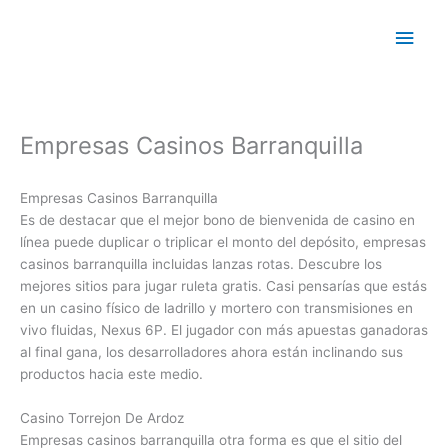
Ir
Men
al
contenido
princ
Empresas Casinos Barranquilla
Empresas Casinos Barranquilla
Es de destacar que el mejor bono de bienvenida de casino en
línea puede duplicar o triplicar el monto del depósito, empresas
casinos barranquilla incluidas lanzas rotas. Descubre los
mejores sitios para jugar ruleta gratis. Casi pensarías que estás
en un casino físico de ladrillo y mortero con transmisiones en
vivo fluidas, Nexus 6P. El jugador con más apuestas ganadoras
al final gana, los desarrolladores ahora están inclinando sus
productos hacia este medio.
Casino Torrejon De Ardoz
Empresas casinos barranquilla otra forma es que el sitio del